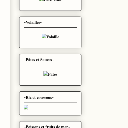
~Volailles~
~Pâtes et Sauces~
~Riz et couscous~
~Poissons et fruits de mer~