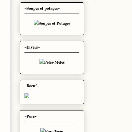
~Soupes et potages~
~Divers~
~Boeuf~
~Porc~