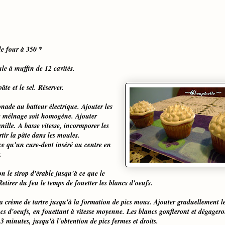
le four à 350 *
le à muffin de 12 cavités.
te et le sel. Réserver.
onade au batteur électrique. Ajouter les
 le mélnage soit homogène. Ajouter
anille. A basse vitesse, incormporer les
rtir la pâte dans les moules.
e qu'un cure-dent inséré au centre en
.
n le sirop d'érable jusqu'à ce que le
tirer du feu le temps de fouetter les blancs d'oeufs.
la crème de tartre jusqu'à la formation de pics mous. Ajouter graduellement l
ncs d'oeufs, en fouettant à vitesse moyenne. Les blancs gonfleront et dégagero
3 minutes, jusqu'à l'obtention de pics fermes et droits.