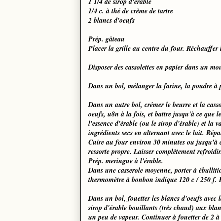
1 1/4 de sirop d'érable
1/4 c. à thé de crème de tartre
2 blancs d'oeufs
Prép. gâteau
Placer la grille au centre du four. Réchauffer 
Disposer des cassolettes en papier dans un mou
Dans un bol, mélanger la farine, la poudre à pâ
Dans un autre bol, crémer le beurre et la cass
oeufs, u8n à la fois, et battre jusqu'à ce que
l'essence d'érable (ou le sirop d'érable) et la v
ingrédients secs en alternant avec le lait. Répa
Cuire au four environ 30 minutes ou jusqu'à c
ressorte propre. Laisser complètement refroidir
Prép. meringue à l'érable.
Dans une casserole moyenne, porter à ébullitio
thermomètre à bonbon indique 120 c / 250 f. Re
Dans un bol, fouetter les blancs d'oeufs avec 
sirop d'érable bouillants (très chaud) aux bla
un peu de vapeur. Continuer à fouetter de 2 à 