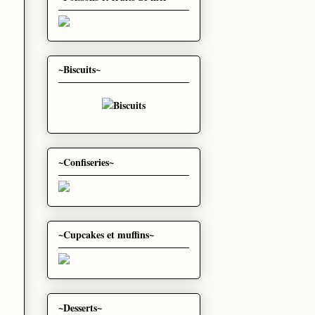
~Biscuits~
~Confiseries~
~Cupcakes et muffins~
~Desserts~